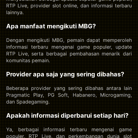
RTP Live, provider slot online, dan informasi terbaru
lainnya.
Apa manfaat mengikuti MBG?
Dengan mengikuti MBG, pemain dapat memperoleh
informasi terbaru mengenai game populer, update
RTP Live, serta berbagai pembahasan menarik dari
komunitas pemain.
Provider apa saja yang sering dibahas?
Beberapa provider yang sering dibahas antara lain
Pragmatic Play, PG Soft, Habanero, Microgaming,
dan Spadegaming.
Apakah informasi diperbarui setiap hari?
Ya, berbagai informasi terbaru mengenai game
populer, RTP Live, dan perkembangan dunia slot